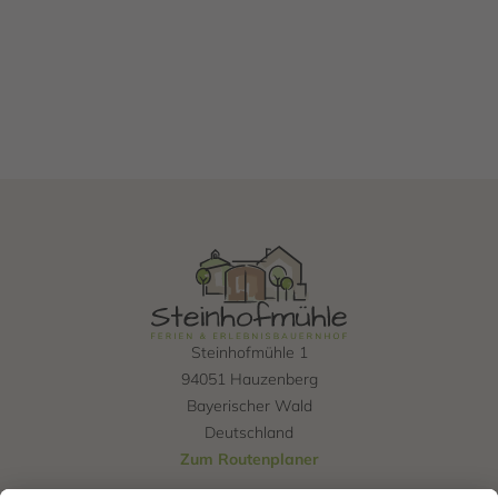
Steinhofmühle 1
94051 Hauzenberg
Bayerischer Wald
Deutschland
Zum Routenplaner