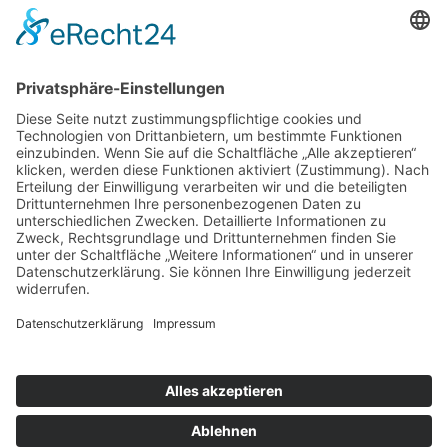
Telefon:
+49 (0)8586 / 10 28
Telefax:
+49 (0)8586 / 97 97 88
E-Mail:
urlaub@steinhofmuehle.de
Unsere Partner:
Folge uns auf: