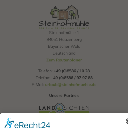
Steinhofmühle 1
94051 Hauzenberg
Bayerischer Wald
Deutschland
Zum Routenplaner
Telefon:
+49 (0)8586 / 10 28
Telefax:
+49 (0)8586 / 97 97 88
E-Mail:
urlaub@steinhofmuehle.de
Unsere Partner: